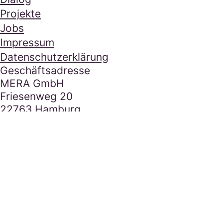
Projekte
Jobs
Impressum
Datenschutzerklärung
Kontakt
Geschäftsadresse
MERA GmbH
Friesenweg 20
22763 Hamburg
E-Mail Adresse
hallo@mera.la
Tel.
040 85 18 753 0
Besucherparkplatz
Social Media