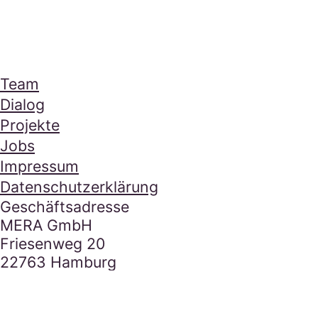
Mera Footer Section
Navigation
Team
Dialog
Projekte
Jobs
Impressum
Datenschutzerklärung
Kontakt
Geschäftsadresse
MERA GmbH
Friesenweg 20
22763 Hamburg
E-Mail Adresse
hallo@mera.la
Tel.