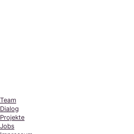
Mera Footer Section
Navigation
Team
Dialog
Projekte
Jobs