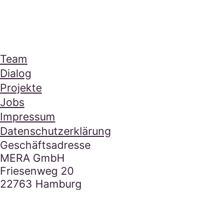
Mera Footer Section
Navigation
Team
Dialog
Projekte
Jobs
Impressum
Datenschutzerklärung
Kontakt
Geschäftsadresse
MERA GmbH
Friesenweg 20
22763 Hamburg
E-Mail Adresse
hallo@mera.la
Tel.