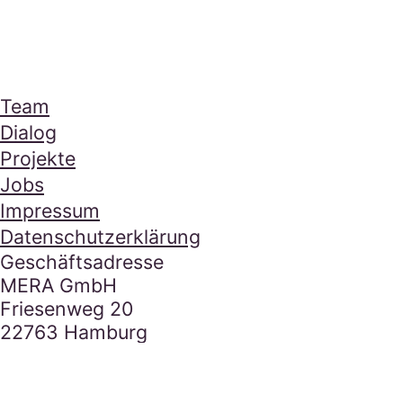
Mera Footer Section
Navigation
Team
Dialog
Projekte
Jobs
Impressum
Datenschutzerklärung
Kontakt
Geschäftsadresse
MERA GmbH
Friesenweg 20
22763 Hamburg
E-Mail Adresse
hallo@mera.la
Tel.