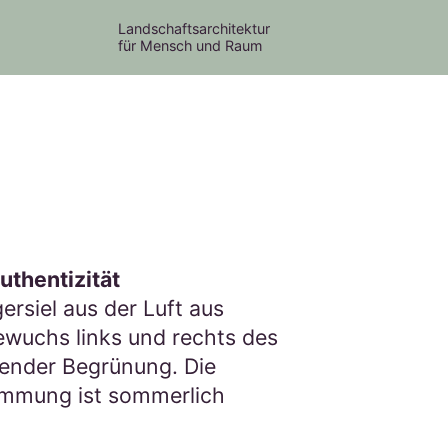
Landschaftsarchitektur
für Mensch und Raum
uthentizität