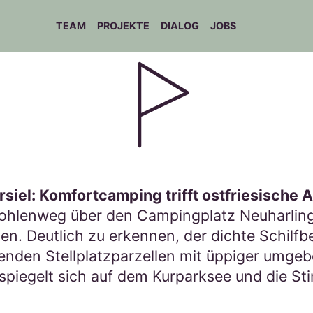
TEAM
PROJEKTE
DIALOG
JOBS
iel: Komfortcamping trifft ostfriesische A