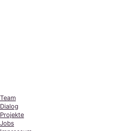
Mera Footer Section
Navigation
Team
Dialog
Projekte
Jobs