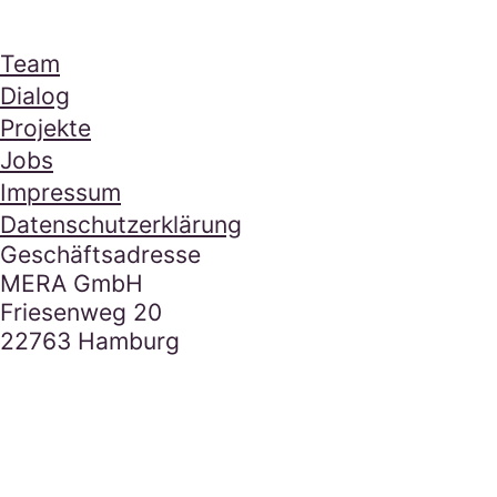
Mera Footer Section
Navigation
Team
Dialog
Projekte
Jobs
Impressum
Datenschutzerklärung
Kontakt
Geschäftsadresse
MERA GmbH
Friesenweg 20
22763 Hamburg
E-Mail Adresse
hallo@mera.la
Tel.
040 85 18 753 0