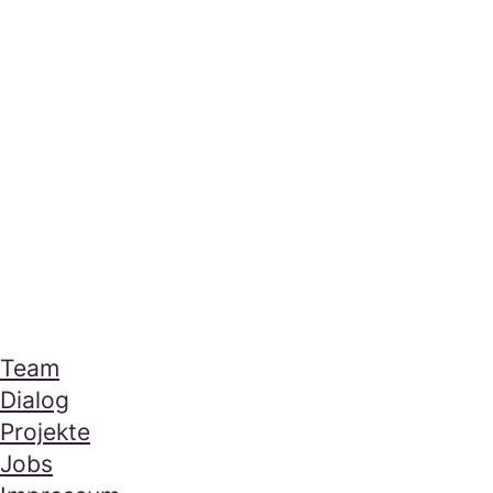
Mera Footer Section
Navigation
Team
Dialog
Projekte
Jobs